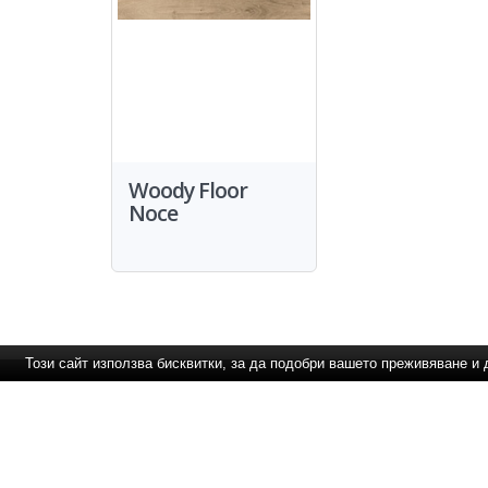
Woody Floor
Noce
Този сайт използва бисквитки, за да подобри вашето преживяване 
Най-нови продукти