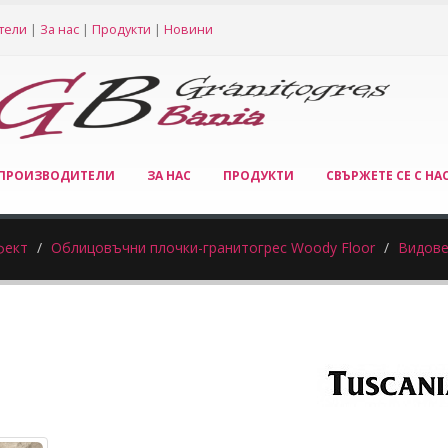
тели
|
За нас
|
Продукти
|
Новини
ПРОИЗВОДИТЕЛИ
ЗА НАС
ПРОДУКТИ
СВЪРЖЕТЕ СЕ С НА
фект
Облицовъчни плочки-гранитогрес Woody Floor
Видове