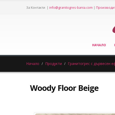
За Контакти |
info@granitogres-bania.com
|
Производи
НАЧАЛО
Начало
Продукти
Гранитогрес с дървесен е
Woody Floor Beige