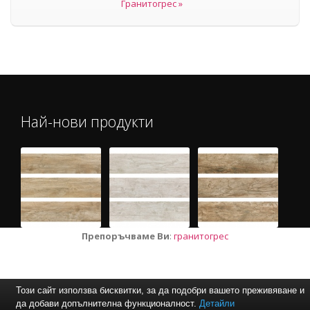
Гранитогрес »
Най-нови продукти
Препоръчваме Ви
:
гранитогрес
Този сайт използва бисквитки, за да подобри вашето преживяване и
да добави допълнителна функционалност.
Детайли