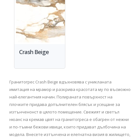
Crash Beige
Гранитогрес Crash Beige вдъхновява с уникланата
имитация на мрамор и разкрива красотата му по въсможно
най-елегантния начин. Полираната повърхност на
плочките придава допълнителен блясък и усещане за
изтънченонст в цялото помещение. Свежият и светъл
нюанс на кремав цвят на гранитогреса е обагрен от нежни
и по-тъмни бежови ивици, които придават дълбочина на
модела. Внесете изтънчена и елегнатна визия в жилището,