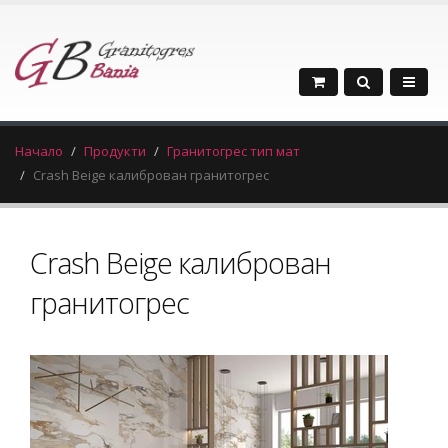
Начало
Продукти
Гранитогрес тип мат
Crash Beige калиброван гранитогрес
Crash Beige калиброван
гранитогрес